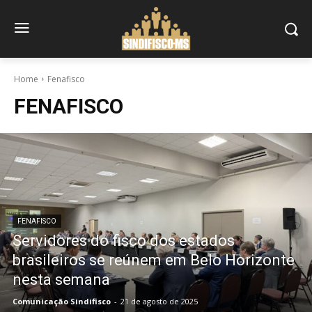
Home
Fenafisco
FENAFISCO
FENAFISCO
Servidores do fisco dos estados
brasileiros se reúnem em Belo Horizonte
nesta semana
Comunicação Sindifisco
-
21 de agosto de 2025