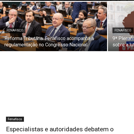
FENAFISCO
FENAFISCO
Reforma Tributária: Fenafisco acompanha a
9ª Plenaf
regulamentação no Congresso Nacional
sobre a lu
Fenafisco
Especialistas e autoridades debatem o