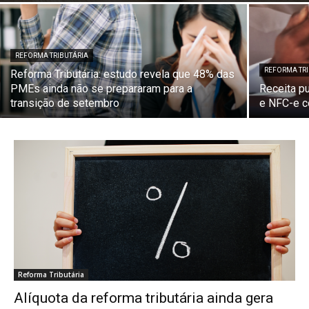
REFORMA TRIBUTÁRIA
REFORMA TR
Reforma Tributária: estudo revela que 48% das
PMEs ainda não se prepararam para a
Receita p
transição de setembro
e NFC-e c
Reforma Tributária
Alíquota da reforma tributária ainda gera