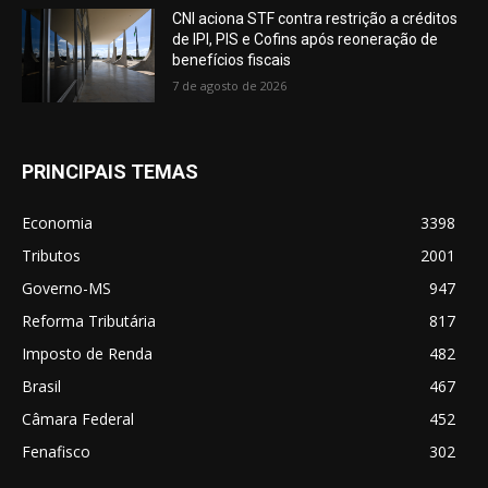
CNI aciona STF contra restrição a créditos
de IPI, PIS e Cofins após reoneração de
benefícios fiscais
7 de agosto de 2026
PRINCIPAIS TEMAS
Economia
3398
Tributos
2001
Governo-MS
947
Reforma Tributária
817
Imposto de Renda
482
Brasil
467
Câmara Federal
452
Fenafisco
302