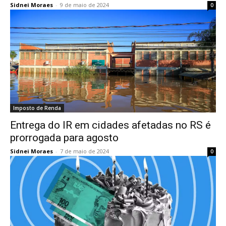
Sidnei Moraes
-
9 de maio de 2024
0
Imposto de Renda
Entrega do IR em cidades afetadas no RS é
prorrogada para agosto
Sidnei Moraes
-
7 de maio de 2024
0