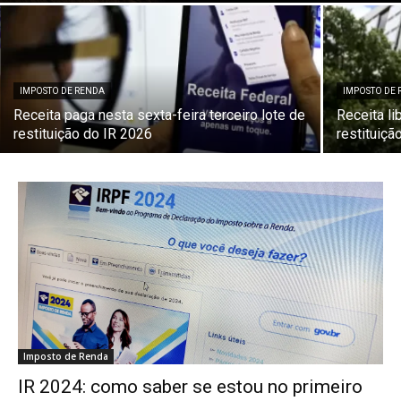
IMPOSTO DE RENDA
IMPOSTO DE
Receita paga nesta sexta-feira terceiro lote de
Receita li
restituição do IR 2026
restituiçã
Imposto de Renda
IR 2024: como saber se estou no primeiro