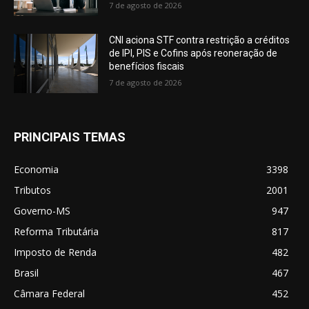
7 de agosto de 2026
CNI aciona STF contra restrição a créditos
de IPI, PIS e Cofins após reoneração de
benefícios fiscais
7 de agosto de 2026
PRINCIPAIS TEMAS
Economia
3398
Tributos
2001
Governo-MS
947
Reforma Tributária
817
Imposto de Renda
482
Brasil
467
Câmara Federal
452