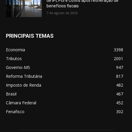
de IPI, PIS e Cofins após reoneração de
benefícios fiscais
7 de agosto de 2026
PRINCIPAIS TEMAS
Economia
3398
Tributos
2001
Governo-MS
947
Reforma Tributária
817
Imposto de Renda
482
Brasil
467
Câmara Federal
452
Fenafisco
302