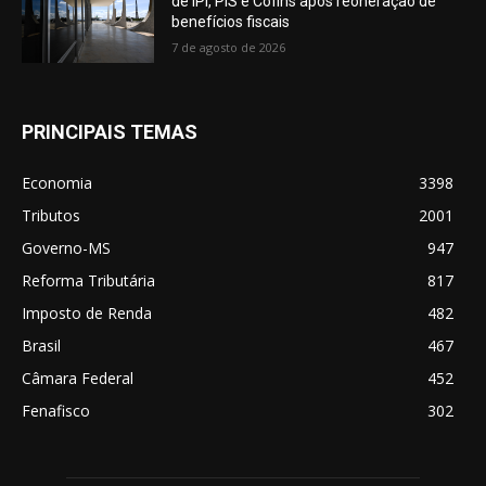
de IPI, PIS e Cofins após reoneração de
benefícios fiscais
7 de agosto de 2026
PRINCIPAIS TEMAS
Economia
3398
Tributos
2001
Governo-MS
947
Reforma Tributária
817
Imposto de Renda
482
Brasil
467
Câmara Federal
452
Fenafisco
302