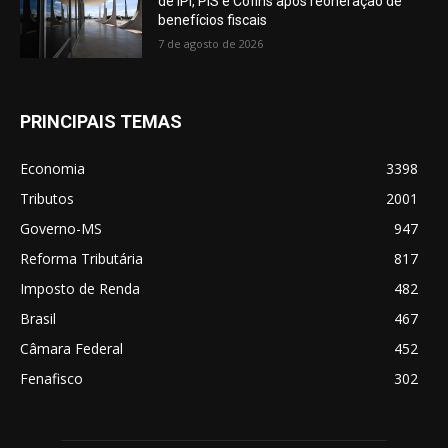
de IPI, PIS e Cofins após reoneração de
benefícios fiscais
7 de agosto de 2026
PRINCIPAIS TEMAS
Economia
3398
Tributos
2001
Governo-MS
947
Reforma Tributária
817
Imposto de Renda
482
Brasil
467
Câmara Federal
452
Fenafisco
302