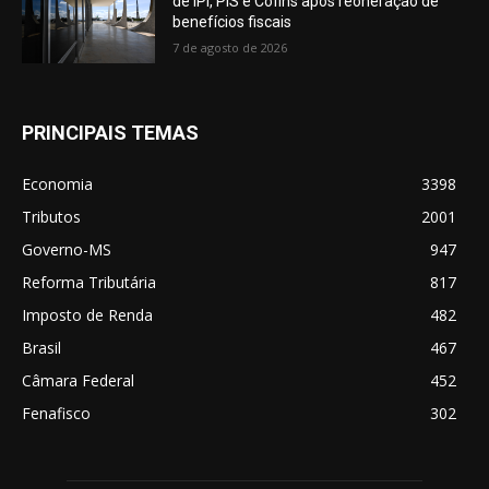
de IPI, PIS e Cofins após reoneração de
benefícios fiscais
7 de agosto de 2026
PRINCIPAIS TEMAS
Economia
3398
Tributos
2001
Governo-MS
947
Reforma Tributária
817
Imposto de Renda
482
Brasil
467
Câmara Federal
452
Fenafisco
302