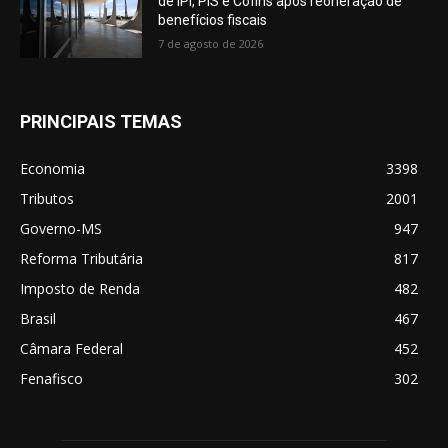
de IPI, PIS e Cofins após reoneração de
benefícios fiscais
7 de agosto de 2026
PRINCIPAIS TEMAS
Economia
3398
Tributos
2001
Governo-MS
947
Reforma Tributária
817
Imposto de Renda
482
Brasil
467
Câmara Federal
452
Fenafisco
302