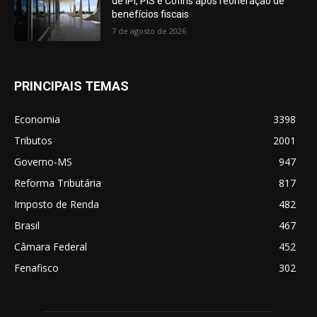
de IPI, PIS e Cofins após reoneração de
benefícios fiscais
7 de agosto de 2026
PRINCIPAIS TEMAS
Economia
3398
Tributos
2001
Governo-MS
947
Reforma Tributária
817
Imposto de Renda
482
Brasil
467
Câmara Federal
452
Fenafisco
302