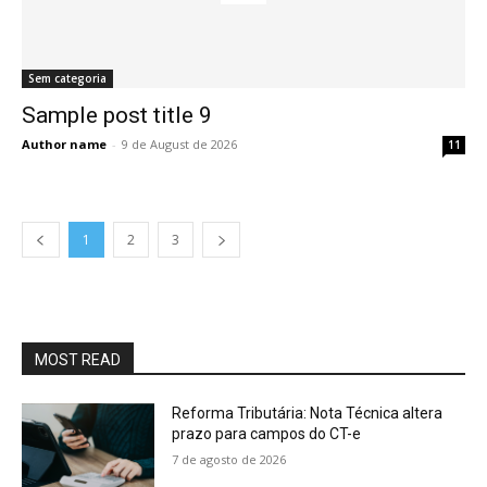
Sem categoria
Sample post title 9
Author name
-
9 de August de 2026
11
1
2
3
MOST READ
Reforma Tributária: Nota Técnica altera
prazo para campos do CT-e
7 de agosto de 2026