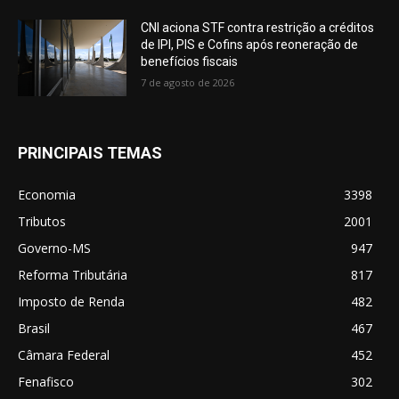
CNI aciona STF contra restrição a créditos
de IPI, PIS e Cofins após reoneração de
benefícios fiscais
7 de agosto de 2026
PRINCIPAIS TEMAS
Economia
3398
Tributos
2001
Governo-MS
947
Reforma Tributária
817
Imposto de Renda
482
Brasil
467
Câmara Federal
452
Fenafisco
302