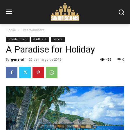
Home
Entertainment
Entertainment
FEATURED
General
A Paradise for Holiday
By
general
-
20 de março de 2015
456
0