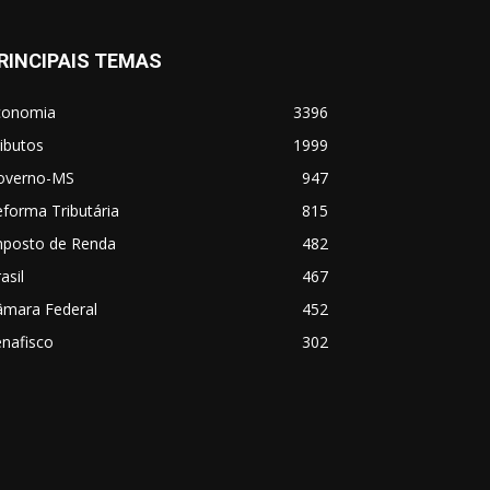
RINCIPAIS TEMAS
conomia
3396
ibutos
1999
overno-MS
947
forma Tributária
815
mposto de Renda
482
asil
467
âmara Federal
452
nafisco
302