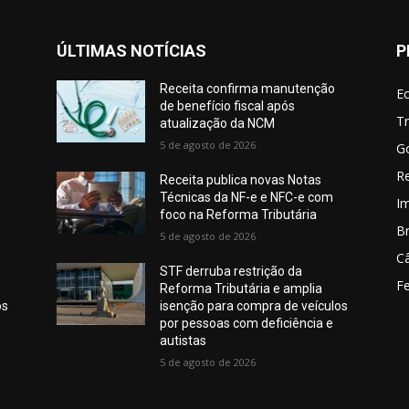
ÚLTIMAS NOTÍCIAS
P
Receita confirma manutenção
E
de benefício fiscal após
Tr
atualização da NCM
5 de agosto de 2026
G
Re
Receita publica novas Notas
Técnicas da NF-e e NFC-e com
I
foco na Reforma Tributária
Br
5 de agosto de 2026
C
STF derruba restrição da
Fe
Reforma Tributária e amplia
os
isenção para compra de veículos
por pessoas com deficiência e
autistas
5 de agosto de 2026