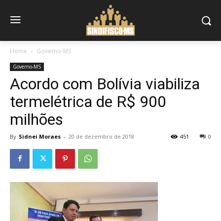
Home
Governo-MS
Governo-MS
Acordo com Bolívia viabiliza
termelétrica de R$ 900
milhões
By
Sidnei Moraes
-
20 de dezembro de 2018
451
0