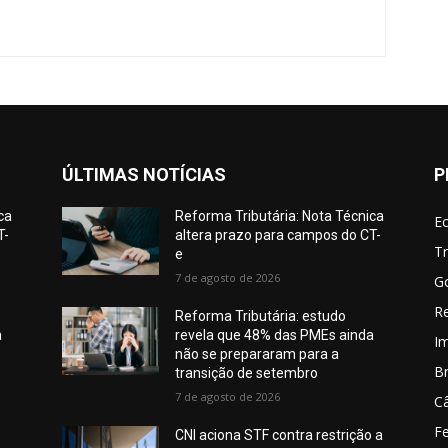
ÚLTIMAS NOTÍCIAS
P
ca
Reforma Tributária: Nota Técnica
E
T-
altera prazo para campos do CT-
Tr
e
7 de agosto de 2026
G
Re
Reforma Tributária: estudo
a
revela que 48% das PMEs ainda
I
não se prepararam para a
Br
transição de setembro
7 de agosto de 2026
C
Fe
CNI aciona STF contra restrição a