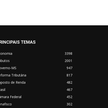
RINCIPAIS TEMAS
conomia
3398
ibutos
2001
overno-MS
947
forma Tributária
817
mposto de Renda
482
asil
467
âmara Federal
452
nafisco
302