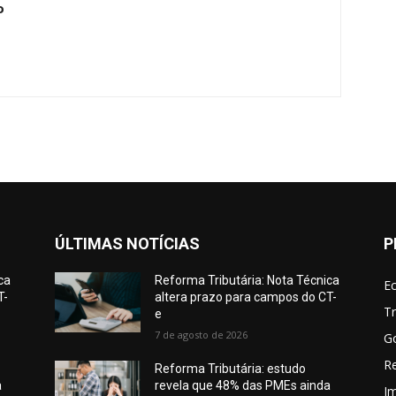
o
ÚLTIMAS NOTÍCIAS
P
ca
Reforma Tributária: Nota Técnica
E
T-
altera prazo para campos do CT-
Tr
e
7 de agosto de 2026
G
Re
Reforma Tributária: estudo
a
revela que 48% das PMEs ainda
I