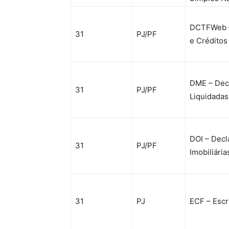
DCTFWeb –
31
PJ/PF
e Créditos
DME – Dec
31
PJ/PF
Liquidada
DOI – Dec
31
PJ/PF
Imobiliária
31
PJ
ECF – Escr