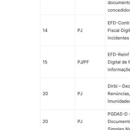
documento
concedido
EFD-Contri
14
PJ
Fiscal Digi
incidentes
EFD-Reinf 
15
PJ/PF
Digital de
informaçõe
Dirbi – De
20
PJ
Renúncias,
Imunidades
PGDAS-D –
20
PJ
Documento
Simples Na