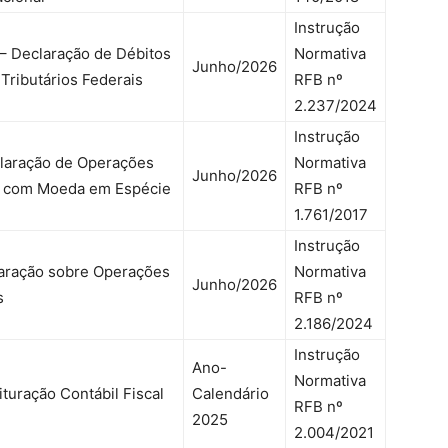
Instrução
 Declaração de Débitos
Normativa
Junho/2026
 Tributários Federais
RFB nº
2.237/2024
Instrução
laração de Operações
Normativa
Junho/2026
s com Moeda em Espécie
RFB nº
1.761/2017
Instrução
laração sobre Operações
Normativa
Junho/2026
s
RFB nº
2.186/2024
Instrução
Ano-
Normativa
ituração Contábil Fiscal
Calendário
RFB nº
2025
2.004/2021