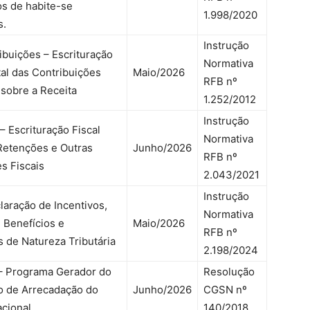
s de habite-se
1.998/2020
s.
Instrução
buições – Escrituração
Normativa
tal das Contribuições
Maio/2026
RFB nº
 sobre a Receita
1.252/2012
Instrução
– Escrituração Fiscal
Normativa
 Retenções e Outras
Junho/2026
RFB nº
s Fiscais
2.043/2021
Instrução
claração de Incentivos,
Normativa
 Benefícios e
Maio/2026
RFB nº
 de Natureza Tributária
2.198/2024
 Programa Gerador do
Resolução
 de Arrecadação do
Junho/2026
CGSN nº
cional
140/2018