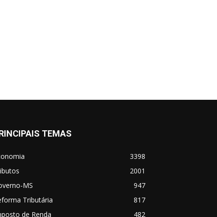
RINCIPAIS TEMAS
conomia
3398
ibutos
2001
overno-MS
947
forma Tributária
817
mposto de Renda
482