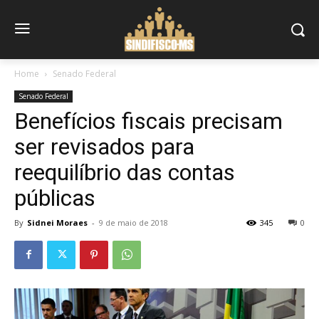
Home
Senado Federal
Senado Federal
Benefícios fiscais precisam
ser revisados para
reequilíbrio das contas
públicas
By
Sidnei Moraes
-
9 de maio de 2018
345
0