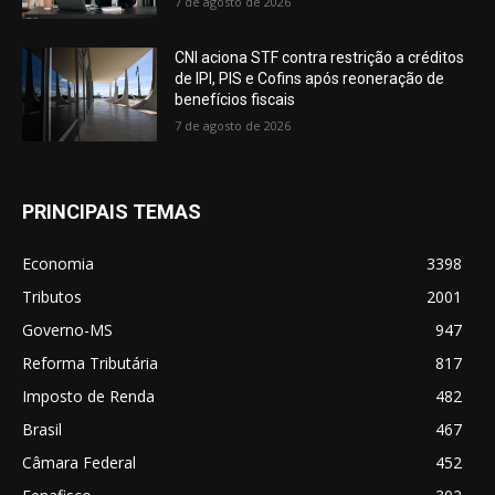
7 de agosto de 2026
CNI aciona STF contra restrição a créditos
de IPI, PIS e Cofins após reoneração de
benefícios fiscais
7 de agosto de 2026
PRINCIPAIS TEMAS
Economia
3398
Tributos
2001
Governo-MS
947
Reforma Tributária
817
Imposto de Renda
482
Brasil
467
Câmara Federal
452