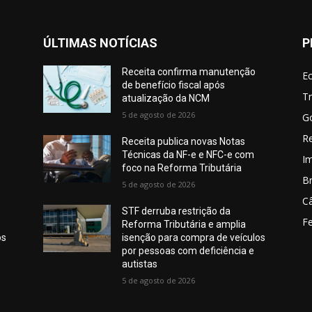
ÚLTIMAS NOTÍCIAS
P
Receita confirma manutenção
E
de benefício fiscal após
Tr
atualização da NCM
5 de agosto de 2026
G
Re
Receita publica novas Notas
Técnicas da NF-e e NFC-e com
I
foco na Reforma Tributária
Br
5 de agosto de 2026
C
STF derruba restrição da
Fe
Reforma Tributária e amplia
os
isenção para compra de veículos
por pessoas com deficiência e
autistas
5 de agosto de 2026