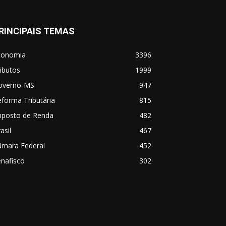
RINCIPAIS TEMAS
conomia
3396
ibutos
1999
overno-MS
947
forma Tributária
815
mposto de Renda
482
asil
467
âmara Federal
452
nafisco
302