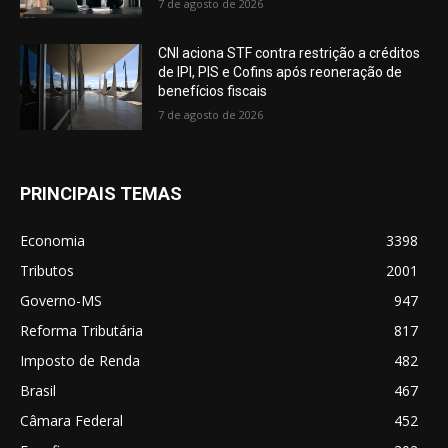
7 de agosto de 2026
CNI aciona STF contra restrição a créditos
de IPI, PIS e Cofins após reoneração de
benefícios fiscais
7 de agosto de 2026
PRINCIPAIS TEMAS
Economia
3398
Tributos
2001
Governo-MS
947
Reforma Tributária
817
Imposto de Renda
482
Brasil
467
Câmara Federal
452