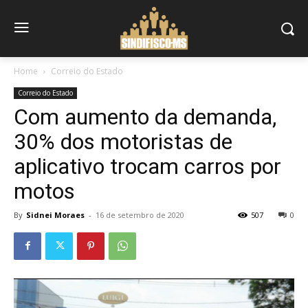
Home
Correio do Estado
Correio do Estado
Com aumento da demanda,
30% dos motoristas de
aplicativo trocam carros por
motos
By
Sidnei Moraes
-
16 de setembro de 2020
507
0