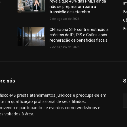
a
revela que 48% das PMEs ainda
I
não se prepararam para a
Br
transição de setembro
7 de agosto de 2026
C
Fe
CNI aciona STF contra restrição a
créditos de IPI, PIS e Cofins após
reoneração de benefícios fiscais
7 de agosto de 2026
re nós
S
ifisco-MS presta atendimentos jurídicos e preocupa-se em
tir na qualificação profissional de seus filiados,
ovendo e participando de eventos como workshops e
os voltados à área.