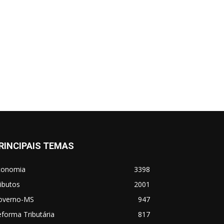
RINCIPAIS TEMAS
conomia
3398
ibutos
2001
overno-MS
947
forma Tributária
817