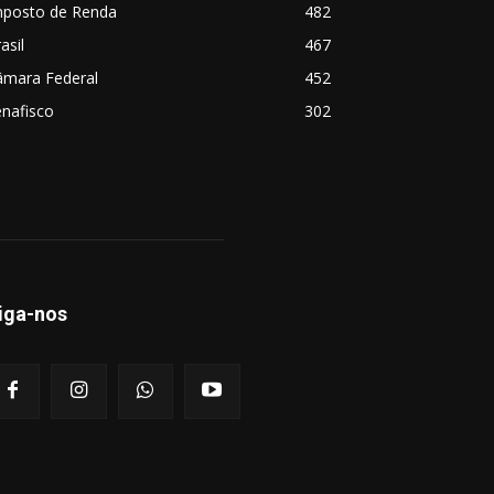
mposto de Renda
482
asil
467
âmara Federal
452
nafisco
302
iga-nos