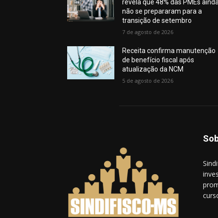
revela que 48% das PMEs aind
não se prepararam para a
transição de setembro
7 de agosto de 2026
Receita confirma manutenção
de benefício fiscal após
atualização da NCM
5 de agosto de 2026
Sob
Sind
inves
prom
curs