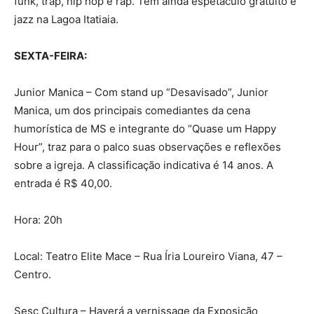
funk, trap, hip hop e rap. Tem ainda espetáculo gratuito e
jazz na Lagoa Itatiaia.
SEXTA-FEIRA:
Junior Manica – Com stand up “Desavisado”, Junior
Manica, um dos principais comediantes da cena
humorística de MS e integrante do “Quase um Happy
Hour”, traz para o palco suas observações e reflexões
sobre a igreja. A classificação indicativa é 14 anos. A
entrada é R$ 40,00.
Hora: 20h
Local: Teatro Elite Mace – Rua Íria Loureiro Viana, 47 –
Centro.
Sesc Cultura – Haverá a vernissage da Exposição