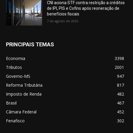
CNI aciona STF contra restrição a créditos
de IPI, PIS e Cofins após reoneração de
benefícios fiscais
7 de agosto de 2026
PRINCIPAIS TEMAS
Economia
3398
Tributos
2001
Governo-MS
947
Reforma Tributária
817
Imposto de Renda
482
Brasil
467
Câmara Federal
452
Fenafisco
302