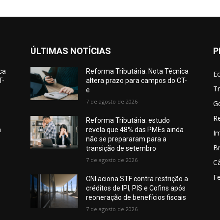
ÚLTIMAS NOTÍCIAS
P
ca
Reforma Tributária: Nota Técnica
E
T-
altera prazo para campos do CT-
Tr
e
7 de agosto de 2026
G
Re
Reforma Tributária: estudo
a
revela que 48% das PMEs ainda
I
não se prepararam para a
Br
transição de setembro
7 de agosto de 2026
C
Fe
CNI aciona STF contra restrição a
créditos de IPI, PIS e Cofins após
reoneração de benefícios fiscais
7 de agosto de 2026