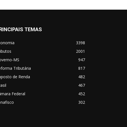
RINCIPAIS TEMAS
conomia
3398
ibutos
2001
overno-MS
947
forma Tributária
817
mposto de Renda
482
asil
467
âmara Federal
452
nafisco
302