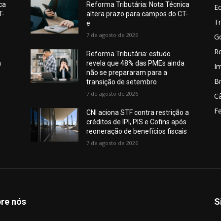
ca
Reforma Tributária: Nota Técnica
E
T-
altera prazo para campos do CT-
Tr
e
7 de agosto de 2026
G
Re
Reforma Tributária: estudo
a
revela que 48% das PMEs ainda
I
não se prepararam para a
Br
transição de setembro
7 de agosto de 2026
C
Fe
CNI aciona STF contra restrição a
créditos de IPI, PIS e Cofins após
reoneração de benefícios fiscais
7 de agosto de 2026
re nós
S