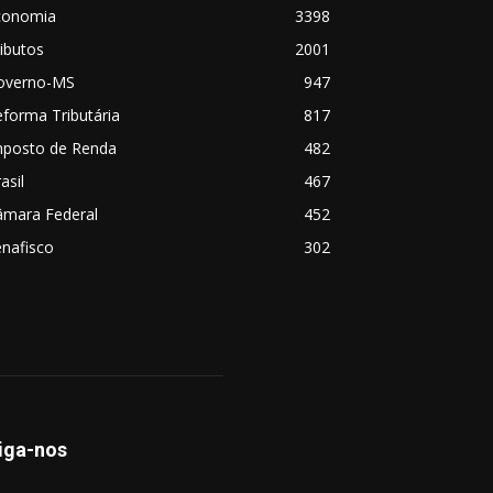
conomia
3398
ibutos
2001
overno-MS
947
forma Tributária
817
mposto de Renda
482
asil
467
âmara Federal
452
nafisco
302
iga-nos