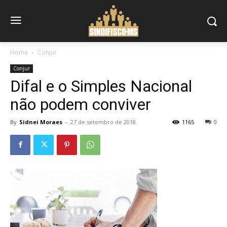
Home
Conjur
Conjur
Difal e o Simples Nacional
não podem conviver
By
Sidnei Moraes
-
27 de setembro de 2018
1165
0