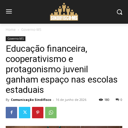
Home
Governo-MS
Governo-MS
Educação financeira,
cooperativismo e
protagonismo juvenil
ganham espaço nas escolas
estaduais
By
Comunicação Sindifisco
-
16 de junho de 2026
180
0