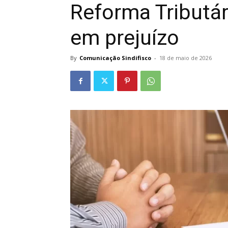
Reforma Tributár
em prejuízo
By
Comunicação Sindifisco
-
18 de maio de 2026