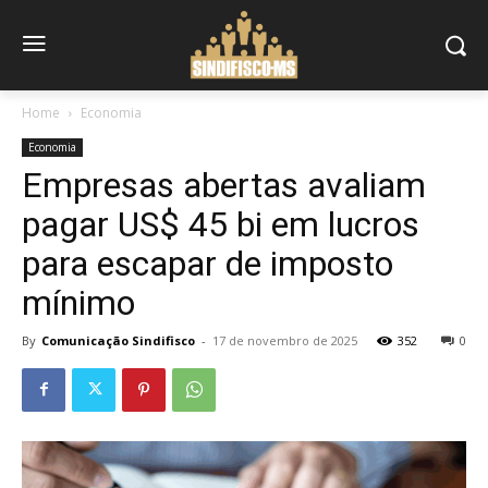
Home
Economia
Economia
Empresas abertas avaliam
pagar US$ 45 bi em lucros
para escapar de imposto
mínimo
By
Comunicação Sindifisco
-
17 de novembro de 2025
352
0