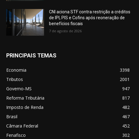
CNI aciona STF contra restrição a créditos
de IPI, PIS e Cofins após reoneração de
benefícios fiscais
7 de agosto de 2026
PRINCIPAIS TEMAS
Economia
3398
Tributos
2001
Governo-MS
947
Reforma Tributária
817
Imposto de Renda
482
Brasil
467
Câmara Federal
452
Fenafisco
302