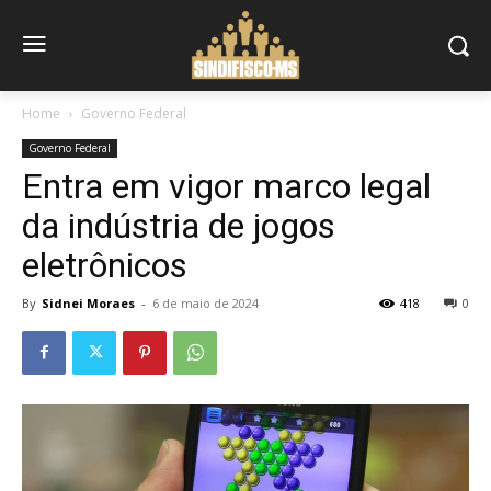
Home
Governo Federal
Governo Federal
Entra em vigor marco legal
da indústria de jogos
eletrônicos
By
Sidnei Moraes
-
6 de maio de 2024
418
0