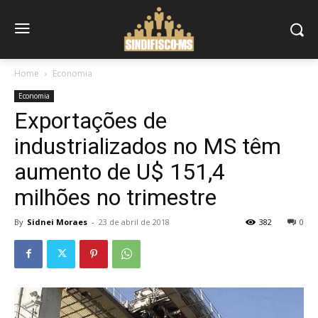
Home
Economia
Economia
Exportações de
industrializados no MS têm
aumento de U$ 151,4
milhões no trimestre
By
Sidnei Moraes
-
23 de abril de 2018
382
0