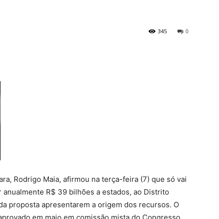
345
0
, Rodrigo Maia, afirmou na terça-feira (7) que só vai
r anualmente R$ 39 bilhões a estados, ao Distrito
 da proposta apresentarem a origem dos recursos. O
, aprovado em maio em comissão mista do Congresso,