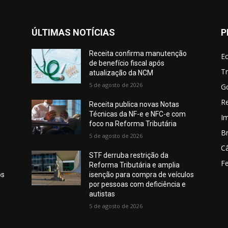
ÚLTIMAS NOTÍCIAS
P
Receita confirma manutenção
E
de benefício fiscal após
Tr
atualização da NCM
5 de agosto de 2026
G
Re
Receita publica novas Notas
Técnicas da NF-e e NFC-e com
I
foco na Reforma Tributária
Br
5 de agosto de 2026
C
STF derruba restrição da
Fe
Reforma Tributária e amplia
os
isenção para compra de veículos
por pessoas com deficiência e
autistas
5 de agosto de 2026