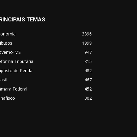
RINCIPAIS TEMAS
conomia
3396
ibutos
1999
overno-MS
947
forma Tributária
815
mposto de Renda
482
asil
467
âmara Federal
452
nafisco
302