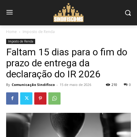
Home
Imposto de Renda
Imposto de Renda
Faltam 15 dias para o fim do
prazo de entrega da
declaração do IR 2026
By
Comunicação Sindifisco
-
15 de maio de 2026
210
0