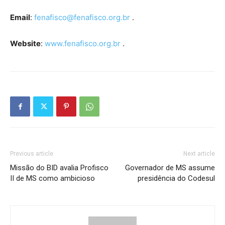
Email
:
fenafisco@fenafisco.org.br
.
Website
:
www.fenafisco.org.br
.
Previous article
Next article
Missão do BID avalia Profisco
Governador de MS assume
II de MS como ambicioso
presidência do Codesul