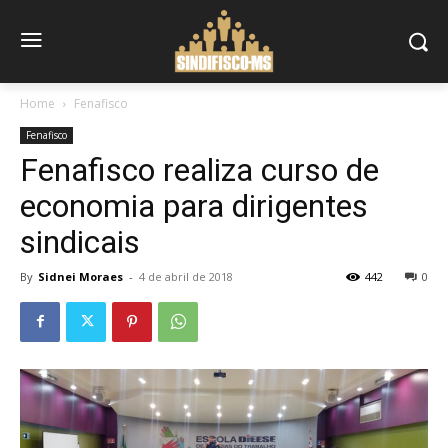
Home
Fenafisco
Fenafisco
Fenafisco realiza curso de
economia para dirigentes
sindicais
By
Sidnei Moraes
-
4 de abril de 2018
442
0