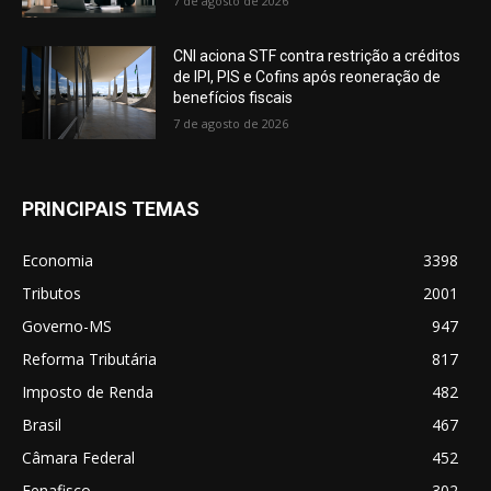
7 de agosto de 2026
CNI aciona STF contra restrição a créditos
de IPI, PIS e Cofins após reoneração de
benefícios fiscais
7 de agosto de 2026
PRINCIPAIS TEMAS
Economia
3398
Tributos
2001
Governo-MS
947
Reforma Tributária
817
Imposto de Renda
482
Brasil
467
Câmara Federal
452
Fenafisco
302