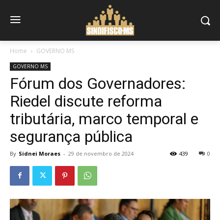
Home
GOVERNO MS
GOVERNO MS
Fórum dos Governadores:
Riedel discute reforma
tributária, marco temporal e
segurança pública
By
Sidnei Moraes
-
29 de novembro de 2024
439
0