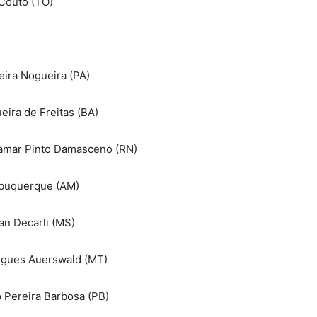
 Couto (TO)
eira Nogueira (PA)
eira de Freitas (BA)
bamar Pinto Damasceno (RN)
lbuquerque (AM)
ian Decarli (MS)
rigues Auerswald (MT)
 Pereira Barbosa (PB)