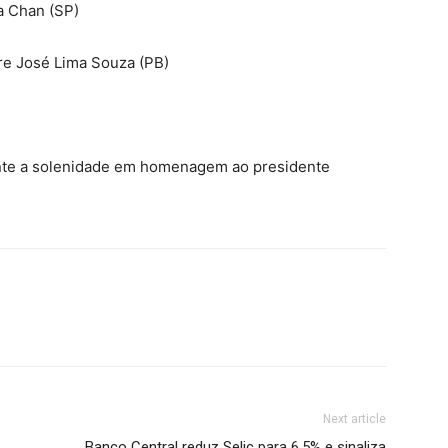
a Chan (SP)
re José Lima Souza (PB)
ante a solenidade em homenagem ao presidente
Next article
Banco Central reduz Selic para 6,5% e sinaliza