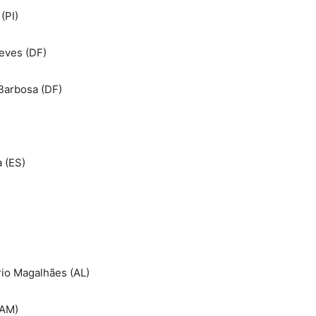
 (PI)
eves (DF)
 Barbosa (DF)
a (ES)
rio Magalhães (AL)
(AM)