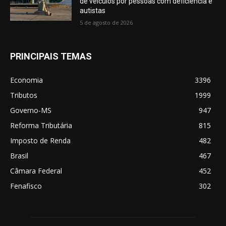
de veículos por pessoas com deficiência e
autistas
5 de agosto de 2026
PRINCIPAIS TEMAS
Economia
3396
Tributos
1999
Governo-MS
947
Reforma Tributária
815
Imposto de Renda
482
Brasil
467
Câmara Federal
452
Fenafisco
302