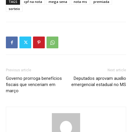
TAGS
cpf na nota
mega sena
nota ms
premiada
sorteio
Previous article
Next article
Governo prorroga benefícios
Deputados aprovam auxílio
fiscais que venceriam em
emergencial estadual no MS
março