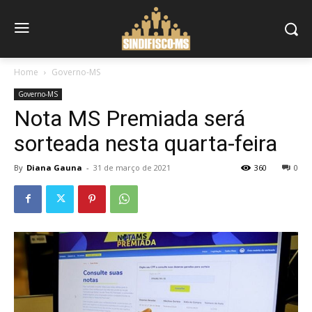
Home
Governo-MS
Governo-MS
Nota MS Premiada será
sorteada nesta quarta-feira
By
Diana Gauna
-
31 de março de 2021
360
0