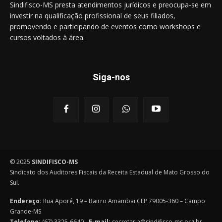
Sindifisco-MS presta atendimentos jurídicos e preocupa-se em
investir na qualificação profissional de seus filiados,
promovendo e participando de eventos como workshops e
cursos voltados à área.
Siga-nos
© 2025
SINDIFISCO-MS
Sindicato dos Auditores Fiscais da Receita Estadual de Mato Grosso do
Sul.
Endereço:
Rua Aporé, 19 – Bairro Amambai CEP 79005-360 – Campo
Grande-MS
Telefone:
(67) 3325-6640 -
E-mail:
secretaria@sindifisco-ms.org.br