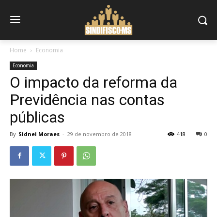
Home
Economia
Economia
O impacto da reforma da
Previdência nas contas
públicas
By
Sidnei Moraes
-
29 de novembro de 2018
418
0