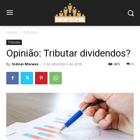
Home
Tributos
Tributos
Opinião: Tributar dividendos?
By
Sidnei Moraes
-
3 de setembro de 2018
405
0