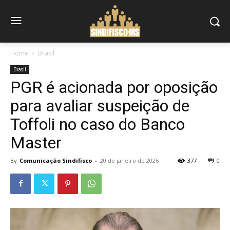
Home
Brasil
Brasil
PGR é acionada por oposição
para avaliar suspeição de
Toffoli no caso do Banco
Master
By
Comunicação Sindifisco
-
20 de janeiro de 2026
377
0