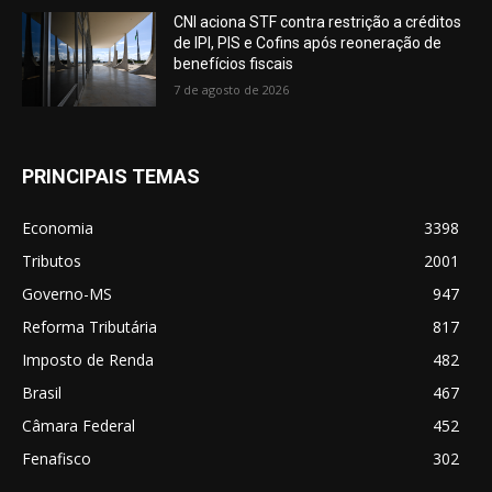
CNI aciona STF contra restrição a créditos
de IPI, PIS e Cofins após reoneração de
benefícios fiscais
7 de agosto de 2026
PRINCIPAIS TEMAS
Economia
3398
Tributos
2001
Governo-MS
947
Reforma Tributária
817
Imposto de Renda
482
Brasil
467
Câmara Federal
452
Fenafisco
302