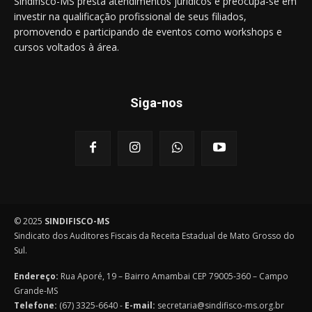
Sindifisco-MS presta atendimentos jurídicos e preocupa-se em
investir na qualificação profissional de seus filiados,
promovendo e participando de eventos como workshops e
cursos voltados à área.
Siga-nos
© 2025
SINDIFISCO-MS
Sindicato dos Auditores Fiscais da Receita Estadual de Mato Grosso do
Sul.
Endereço:
Rua Aporé, 19 – Bairro Amambai CEP 79005-360 – Campo
Grande-MS
Telefone:
(67) 3325-6640 -
E-mail:
secretaria@sindifisco-ms.org.br