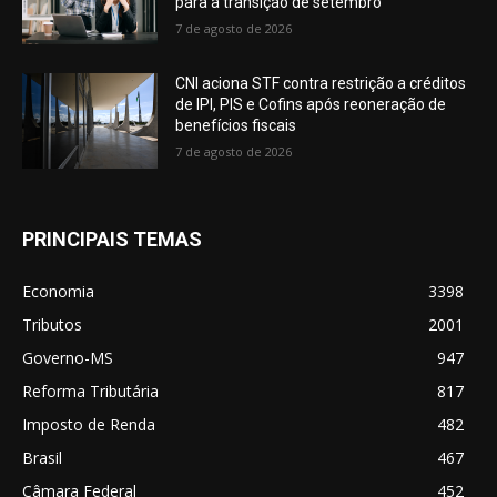
para a transição de setembro
7 de agosto de 2026
CNI aciona STF contra restrição a créditos
de IPI, PIS e Cofins após reoneração de
benefícios fiscais
7 de agosto de 2026
PRINCIPAIS TEMAS
Economia
3398
Tributos
2001
Governo-MS
947
Reforma Tributária
817
Imposto de Renda
482
Brasil
467
Câmara Federal
452