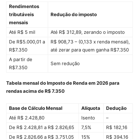
Rendimentos
tributáveis
Redução do imposto
mensais
Até R$ 5 mil
Até R$ 312,89, zerando o imposto
De R$5.000,01 a
R$ 908,73 – (0,133 x renda mensal),
R$7.350
até zerar para quem ganha R$7.350
A partir de
Sem redução
R$7.350
Tabela mensal do Imposto de Renda em 2026 para
rendas acima de R$ 7.350
Base de Cálculo Mensal
Alíquota
Dedução
Até R$ 2.428,80
Isento
–
De R$ 2.428,81 a R$ 2.826,65
7,5%
R$ 182,16
De R$ 2.826,66 a R$ 3.751,05
15%
R$ 394,16