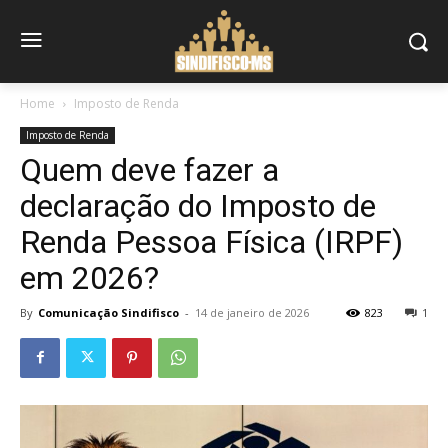
Home
Imposto de Renda
Imposto de Renda
Quem deve fazer a
declaração do Imposto de
Renda Pessoa Física (IRPF)
em 2026?
By
Comunicação Sindifisco
-
14 de janeiro de 2026
823
1