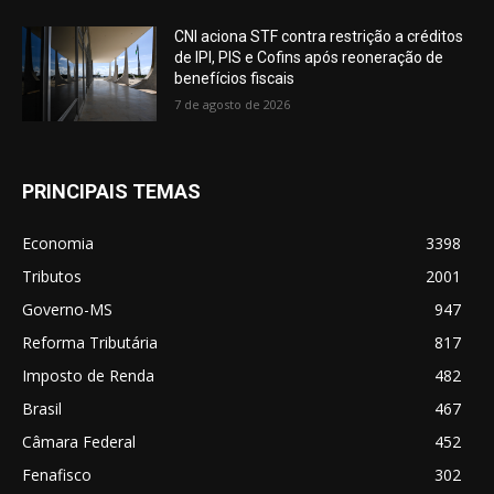
CNI aciona STF contra restrição a créditos
de IPI, PIS e Cofins após reoneração de
benefícios fiscais
7 de agosto de 2026
PRINCIPAIS TEMAS
Economia
3398
Tributos
2001
Governo-MS
947
Reforma Tributária
817
Imposto de Renda
482
Brasil
467
Câmara Federal
452
Fenafisco
302