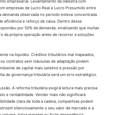
to empresarial. Levantamento da Valestrá com
om empresas de Lucro Real e Lucro Presumido entre
da demanda observada no período esteve concentrada
de eficiência e reforço de caixa. Dentro desse
a respondeu por 50% da demanda, sinalizando que muitas
o da própria operação antes de recorrer a soluções
ente na liquidez. Créditos tributários mal mapeados,
s ou contratos sem cláusulas de adaptação podem
biente de capital mais seletivo e pressão por
lta de governança tributária será um erro estratégico.
ão. A reforma tributária exigirá leitura mais precisa
sto e rentabilidade. Vender mais não significará
bilidade clara de toda a cadeia, companhias podem
stroem silenciosamente o seu valor de mercado e a
lto volume, baixa margem ou forte dependência