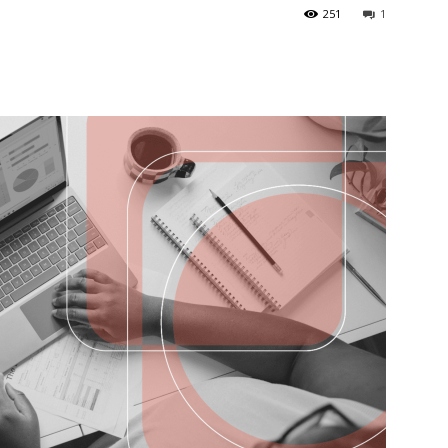
251
1