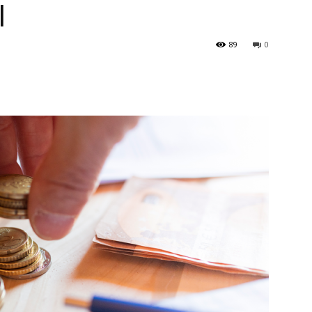
l
89
0