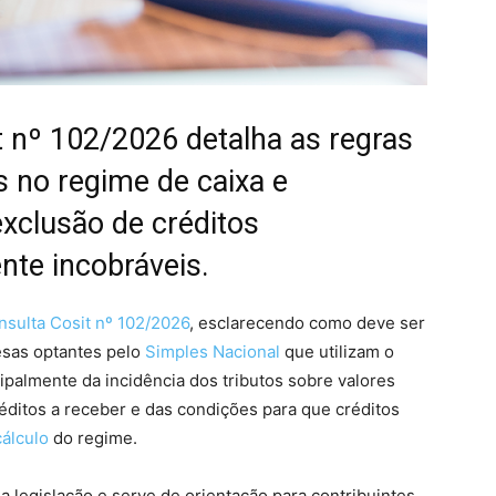
t nº 102/2026 detalha as regras
s no regime de caixa e
exclusão de créditos
nte incobráveis.
sulta Cosit nº 102/2026
, esclarecendo como deve ser
resas optantes pelo
Simples Nacional
que utilizam o
ipalmente da incidência dos tributos sobre valores
réditos a receber e das condições para que créditos
álculo
do regime.
a legislação e serve de orientação para contribuintes