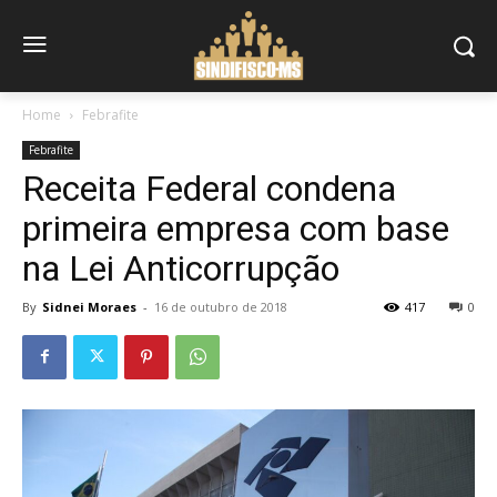
Home
Febrafite
Febrafite
Receita Federal condena
primeira empresa com base
na Lei Anticorrupção
By
Sidnei Moraes
-
16 de outubro de 2018
417
0